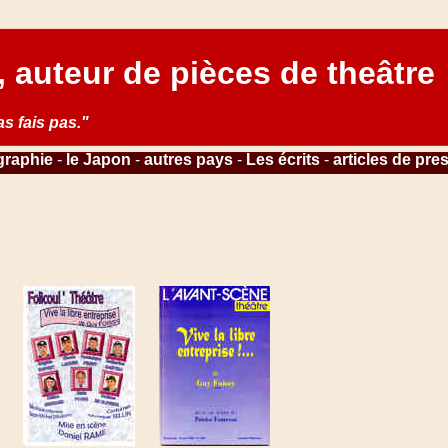
 auteur de pièces de theâtre
as fais pas."
graphie
-
le Japon
-
autres pays
-
Les écrits
-
articles de pre