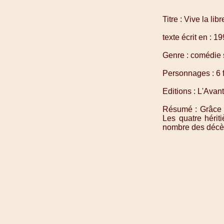
Titre : Vive la li
texte écrit en : 1
Genre : comédie 
Personnages : 6
Editions : L'Avan
Résumé : Grâce a
Les quatre hérit
nombre des décès