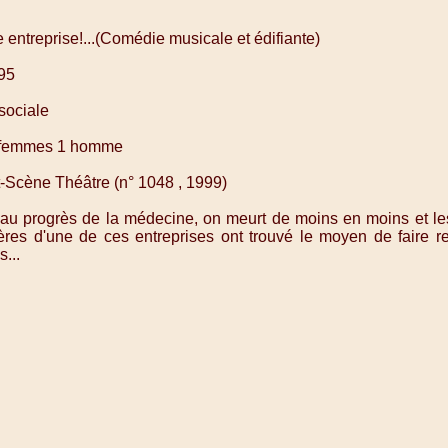
bre entreprise!...(Comédie musicale et édifiante)
995
sociale
 femmes 1 homme
t-Scène Théâtre (n° 1048 , 1999)
u progrès de la médecine, on meurt de moins en moins et les
ières d'une de ces entreprises ont trouvé le moyen de faire re
...