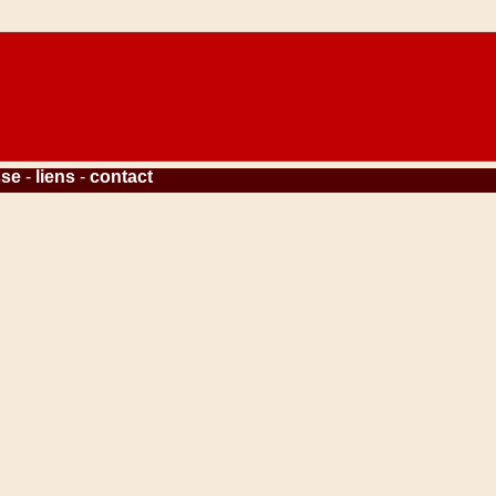
sse
-
liens
-
contact