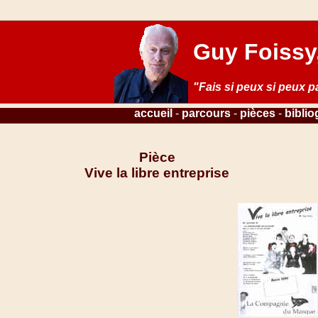
Guy Foissy,
"Fais si peux si peux p
accueil
-
parcours
-
pièces
-
biblio
Pièce
Vive la libre entreprise